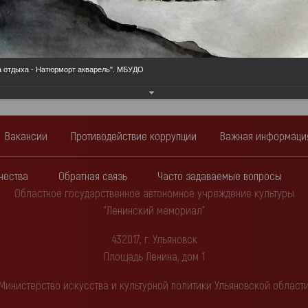
Еще фотографии
а отдыха - Натюрморт акварель". МБУДО
Вакансии
Противодействие коррупции
Важная информаци
чества
Обратная связь
Часто задаваемые вопросы
Областное государственное автономное учреждение культуры
"Ленинский мемориал"
432017, г. Ульяновск
Площадь Ленина, дом 1
Министерство искусства и культурной политики Ульяновской област