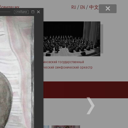
бовидящих
RU
/
EN
/
中文
слайдер
вых
Ульяновский государственный
академический симфонический оркестр
Посетителям