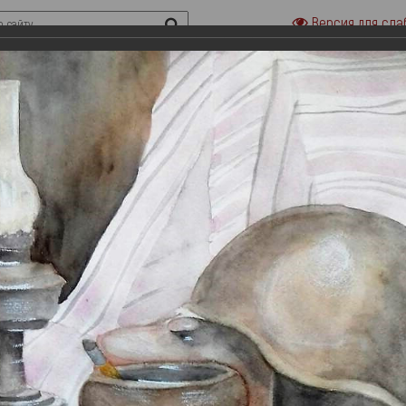
Версия для сла
риальные музеи семьи Ульяновых
Городская усадьба семьи Ульяно
«Домики на Стрелецкой»
«Дом-музей В. И.Ленина»
сти
Наука
Выставки
Онлайн выставки
Филармония
асти.