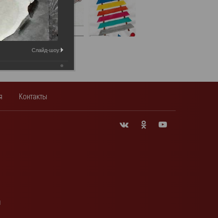
Слайд-шоу:
я
Контакты
и