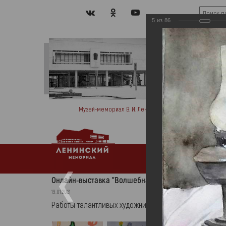
5
из
86
Музей-мемориал В. И. Ленина
Мемо
Афиша
Ново
Онлайн-выставка "Волшебная кисть"
19.01.2021
Работы талантливых художников МО Ульяновской обл