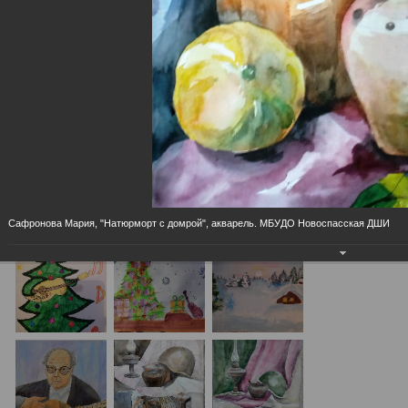
Городская усадьба семьи Ульяновых
Ульяновский государственный
«Дом-музей В. И.Ленина»
академический симфонический
оркестр
Онлайн-выставка "Волшебная кисть"
19.01.2021
Работы талантливых художников МО Ульяновской области.
Cафронова Мария, "Натюрморт с домрой", акварель. МБУДО Новоспасская ДШИ