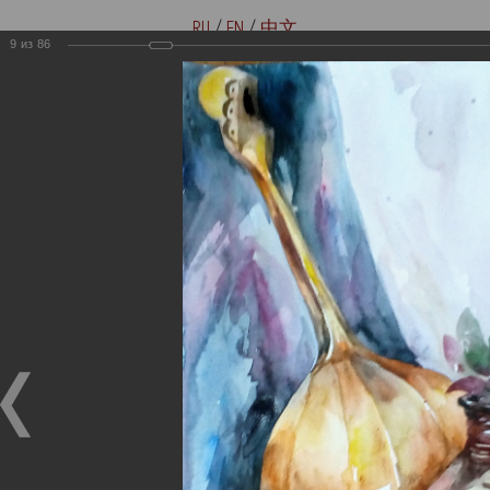
RU
/
EN
/
中文
9
из
86
Версия для слабовидящих
Купить билеты онлайн
Мемориальные музеи семьи
Музей-мемориал В. И. Ленина
Ульяновых
«Домики на Стрелецкой»