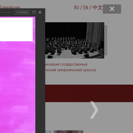
бовидящих
RU
/
EN
/
中文
слайдер
вых
Ульяновский государственный
академический симфонический оркестр
Посетителям