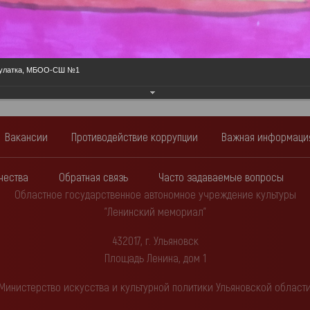
Еще фотографии
 Кулатка, МБОО-СШ №1
Вакансии
Противодействие коррупции
Важная информаци
чества
Обратная связь
Часто задаваемые вопросы
Областное государственное автономное учреждение культуры
"Ленинский мемориал"
432017, г. Ульяновск
Площадь Ленина, дом 1
Министерство искусства и культурной политики Ульяновской област