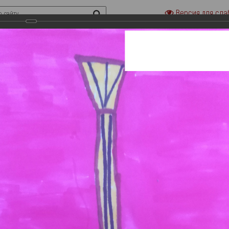
Версия для сла
риальные музеи семьи Ульяновых
Городская усадьба семьи Ульяно
«Домики на Стрелецкой»
«Дом-музей В. И.Ленина»
сти
Наука
Выставки
Онлайн выставки
Филармония
асти.