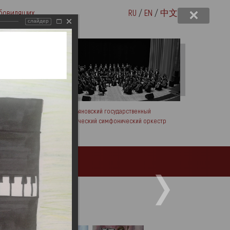
бовидящих
RU
/
EN
/
中文
слайдер
вых
Ульяновский государственный
академический симфонический оркестр
Посетителям