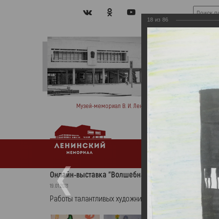
18
из
86
Музей-мемориал В. И. Ленина
Мемо
Афиша
Ново
Онлайн-выставка "Волшебная кисть"
19.01.2021
Работы талантливых художников МО Ульяновской обл