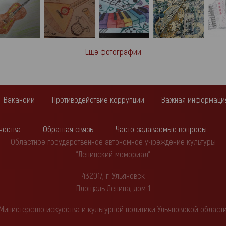
Еще фотографии
Вакансии
Противодействие коррупции
Важная информаци
чества
Обратная связь
Часто задаваемые вопросы
Областное государственное автономное учреждение культуры
"Ленинский мемориал"
432017, г. Ульяновск
Площадь Ленина, дом 1
Министерство искусства и культурной политики Ульяновской област