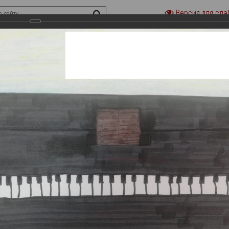
Версия для сла
риальные музеи семьи Ульяновых
Городская усадьба семьи Ульяно
«Домики на Стрелецкой»
«Дом-музей В. И.Ленина»
сти
Наука
Выставки
Онлайн выставки
Филармония
асти.