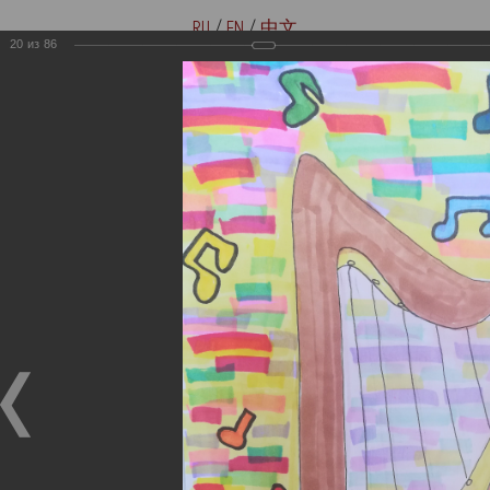
RU
/
EN
/
中文
20
из
86
Версия для слабовидящих
Купить билеты онлайн
Мемориальные музеи семьи
Музей-мемориал В. И. Ленина
Ульяновых
«Домики на Стрелецкой»