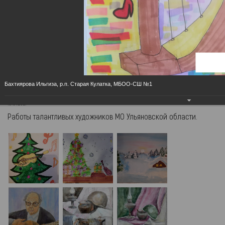
Городская усадьба семьи Ульяновых
Ульяновский государственный
«Дом-музей В. И.Ленина»
академический симфонический
оркестр
Бахтиярова Ильгиза, р.п. Старая Кулатка, МБОО-СШ №1
Онлайн-выставка "Волшебная кисть"
19.01.2021
Работы талантливых художников МО Ульяновской области.