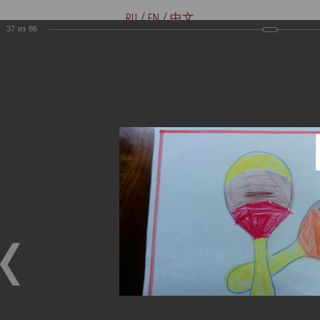
RU
/
EN
/
中文
37
из
86
Версия для слабовидящих
Купить билеты онлайн
Мемориальные музеи семьи
Музей-мемориал В. И. Ленина
Ульяновых
«Домики на Стрелецкой»