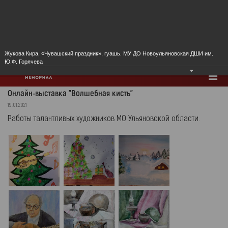
Городская усадьба семьи Ульяновых
Ульяновский государственный
«Дом-музей В. И.Ленина»
академический симфонический
оркестр
Жукова Кира, «Чувашский праздник», гуашь. МУ ДО Новоульяновская ДШИ им.
Ю.Ф. Горячева
Онлайн-выставка "Волшебная кисть"
19.01.2021
Работы талантливых художников МО Ульяновской области.