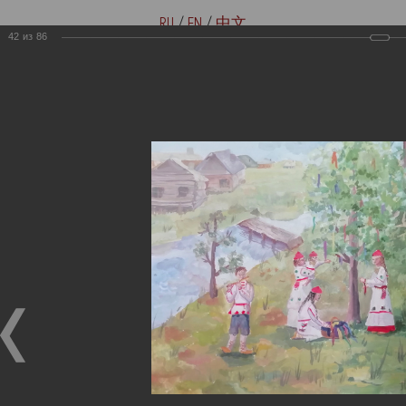
RU
/
EN
/
中文
42
из
86
Версия для слабовидящих
Купить билеты онлайн
Мемориальные музеи семьи
Музей-мемориал В. И. Ленина
Ульяновых
«Домики на Стрелецкой»