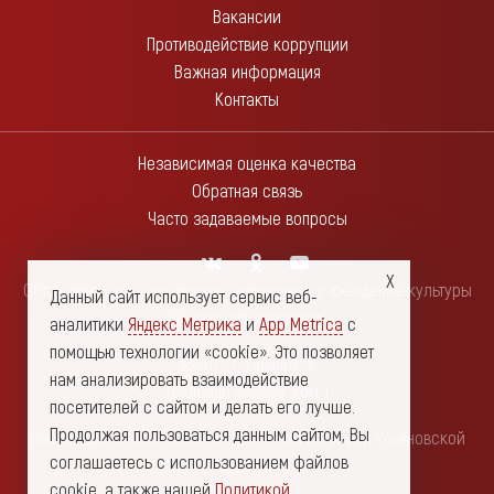
Вакансии
Противодействие коррупции
Важная информация
Контакты
Независимая оценка качества
Обратная связь
Часто задаваемые вопросы
Областное государственное автономное учреждение культуры
Данный сайт использует сервис веб-
"Ленинский мемориал"
аналитики
Яндекс Метрика
и
App Metrica
с
помощью технологии «cookie». Это позволяет
432017, г. Ульяновск
нам анализировать взаимодействие
Площадь Ленина, дом 1
посетителей с сайтом и делать его лучше.
Продолжая пользоваться данным сайтом, Вы
Министерство искусства и культурной политики Ульяновской
соглашаетесь с использованием файлов
области
cookie, а также нашей
Политикой