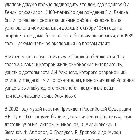
удалось документально подтвердить, что дом, где родился В.И.
Ленин, сохранился. К 100-летию со дня рождения В.И. Ленина
были проведены реставрационные работы, на доме была
установлена мемориальная доска. В октябре 1984 года на
втором этаже дома была открыта бытовая экспозиция, а в 1989
году – документальная экспозиция на первом этаже.
В музее можно познакомиться с бытовой обстановкой 70-х
годов XIX века, в которой жили симбирские интеллигенты,
узнать о деятельности И.Н. Ульянова, которого современники
считали «педагогом и просветителем, известным всей России»,
увидеть выставку одного экспоната - подлинные вещи,
принадлежавшие семье Ульяновых.
В 2002 году музей посетил Президент Российской Федерации
В.В. Путин. Его гостями были и другие известные политические
деятели, ученые, актеры: Е. Миронов, В. Жириновский, Г.
Зюганов, Ж. Алферов, С. Безруков, Е. Драпеко и др. Музей
пользуется большой популярностью у туристов.