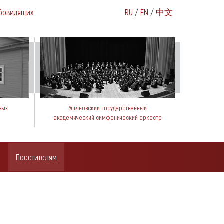
бовидящих
RU
/
EN
/
中文
вых
Ульяновский государственный
академический симфонический оркестр
Посетителям