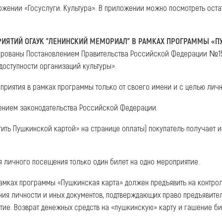
жении «Госуслуги. Культура». В приложении можно посмотреть оста
РИЯТИЙ ОГАУК "ЛЕНИНСКИЙ МЕМОРИАЛ" В РАМКАХ ПРОГРАММЫ «П
рованы Постановлением Правительства Российской Федерации №152
доступности организаций культуры».
приятия в рамках программы только от своего имени и с целью лич
шением законодательства Российской Федерации.
тить Пушкинской картой» на странице оплаты) покупатель получает 
 личного посещения только один билет на одно мероприятие.
рамках программы «Пушкинская карта» должен предъявить на контро
ния личности и иных документов, подтверждающих право предъявите
тие. Возврат денежных средств на «пушкинскую» карту и гашение би