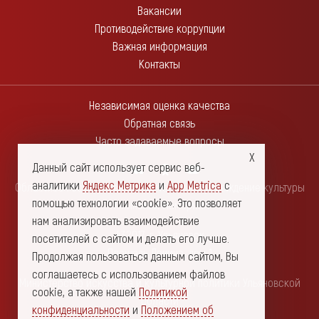
Вакансии
Противодействие коррупции
Важная информация
Контакты
Независимая оценка качества
Обратная связь
Часто задаваемые вопросы
Данный сайт использует сервис веб-
аналитики
Яндекс Метрика
и
App Metrica
с
Областное государственное автономное учреждение культуры
помощью технологии «cookie». Это позволяет
"Ленинский мемориал"
нам анализировать взаимодействие
432017, г. Ульяновск
посетителей с сайтом и делать его лучше.
Площадь Ленина, дом 1
Продолжая пользоваться данным сайтом, Вы
соглашаетесь с использованием файлов
Министерство искусства и культурной политики Ульяновской
cookie, а также нашей
Политикой
области
конфиденциальности
и
Положением об