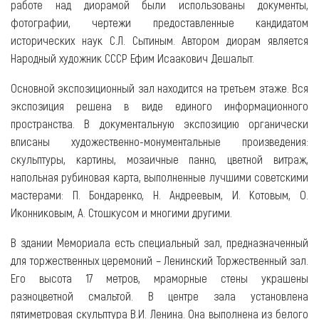
работе над диорамой были использованы документы,
фотографии, чертежи предоставленные кандидатом
исторических наук С.Л. Сытиным. Автором диорам является
Народный художник СССР Ефим Исаакович Дешалыт.
Основной экспозиционный зал находится на третьем этаже. Вся
экспозиция решена в виде единого информационного
пространства. В документальную экспозицию органически
вписаны художественно-монументальные произведения:
скульптуры, картины, мозаичные панно, цветной витраж,
напольная рубиновая карта, выполненные лучшими советскими
мастерами: П. Бондаренко, Н. Андреевым, И. Котовым, О.
Иконниковым, А. Стошкусом и многими другими.
В здании Мемориала есть специальный зал, предназначенный
для торжественных церемоний – Ленинский Торжественный зал.
Его высота 17 метров, мраморные стены украшены
разноцветной смальтой. В центре зала установлена
пятиметровая скульптура В.И. Ленина. Она выполнена из белого