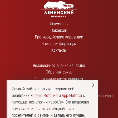
Документы
Вакансии
Противодействие коррупции
Важная информация
Контакты
Независимая оценка качества
Обратная связь
Часто задаваемые вопросы
Данный сайт использует сервис веб-
аналитики
Яндекс Метрика
и
App Metrica
с
Областное государственное автономное учреждение культуры
помощью технологии «cookie». Это позволяет
"Ленинский мемориал"
нам анализировать взаимодействие
432017, г. Ульяновск
посетителей с сайтом и делать его лучше.