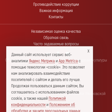
Противодействие коррупции
Важная информация
Контакты
Независимая оценка качества
Обратная связь
Часто задаваемые вопросы
Данный сайт использует сервис веб-
Областное государственное автономное учреждение культуры
аналитики
Яндекс Метрика
и
App Metrica
с
"Ленинский мемориал"
помощью технологии «cookie». Это позволяет
нам анализировать взаимодействие
432017, г. Ульяновск
посетителей с сайтом и делать его лучше.
Площадь Ленина, дом 1
Продолжая пользоваться данным сайтом, Вы
соглашаетесь с использованием файлов
Министерство искусства и культурной политики Ульяновской
cookie, а также нашей
Политикой
области
конфиденциальности
и
Положением об
© 2026 Все права защищены
обработке и защите персональных данных
.