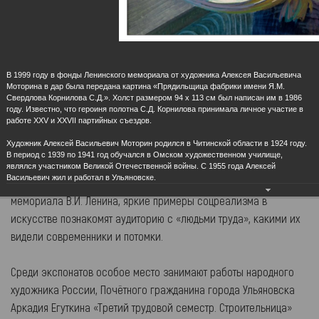
Городская усадьба семьи Ульяновых
Ульяновский государственный
«Дом-музей В. И.Ленина»
академический симфонический
оркестр
В 1999 году в фонды Ленинского мемориала от художника Алексея Васильевича
Моторина в дар была передана картина «Прядильщица фабрики имени Я.М.
Свердлова Корнилова С.Д.». Холст размером 94 х 113 см был написан им в 1986
году. Известно, что героиня полотна С.Д. Корнилова принимала личное участие в
работе XXV и XXVII партийных съездов.
Художник Алексей Васильевич Моторин родился в Читинской области в 1924 году.
Онлайн-выставка "Люди труда"
В период с 1939 по 1941 год обучался в Омском художественном училище,
01.05.2020
являлся участником Великой Отечественной войны. С 1955 года Алексей
Васильевич жил и работал в Ульяновске.
Лучшие произведения из собрания живописи Музея-
мемориала В.И. Ленина, яркие примеры соцреализма в
искусстве познакомят аудиторию с «людьми труда», какими их
видели современники и потомки.
Среди экспонатов особое место занимают работы народного
художника России, Почётного гражданина города Ульяновска
Аркадия Егуткина «Третий трудовой семестр. Строительница»