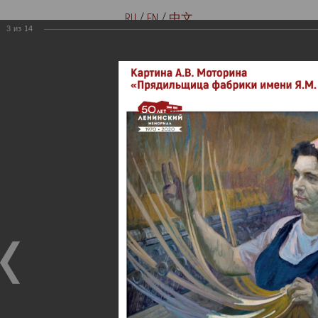
RU
/
EN
/
中文
3
из
14
Версия для слабовидящих
Купить билеты онлайн
Мемориальные музеи семьи
Музей-мемориал В. И. Ленина
Ульяновых
«Домики на Стрелецкой»