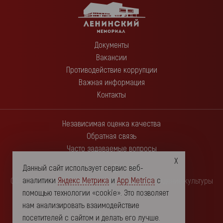
Документы
Вакансии
Противодействие коррупции
Важная информация
Контакты
Независимая оценка качества
Обратная связь
Часто задаваемые вопросы
Данный сайт использует сервис веб-
аналитики
Яндекс Метрика
и
App Metrica
с
Областное государственное автономное учреждение культуры
помощью технологии «cookie». Это позволяет
"Ленинский мемориал"
нам анализировать взаимодействие
432017, г. Ульяновск
посетителей с сайтом и делать его лучше.