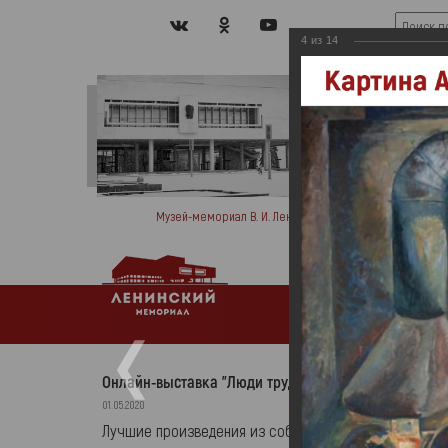
4
из
14
Музей-мемориал В. И. Ленина
Мемо
Афиша
Ново
Онлайн-выставка "Люди труда"
01.05.2020
Лучшие произведения из собрания живописи Музея-м