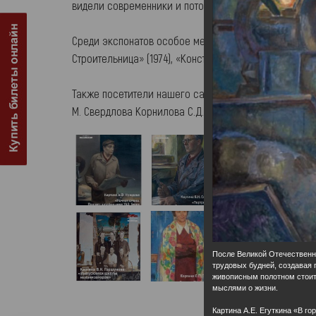
видели современники и потомки.
Среди экспонатов особое место занимают работы нар
Строительница» (1974), «Конструкторы» (1973), «Раб
Также посетители нашего сайта познакомятся с ра
М. Свердлова Корнилова С.Д.» (1986), «На летней фер
После Великой Отечественн
трудовых будней, создавая 
живописным полотном стоит 
мыслями о жизни.
Картина А.Е. Егуткина «В г