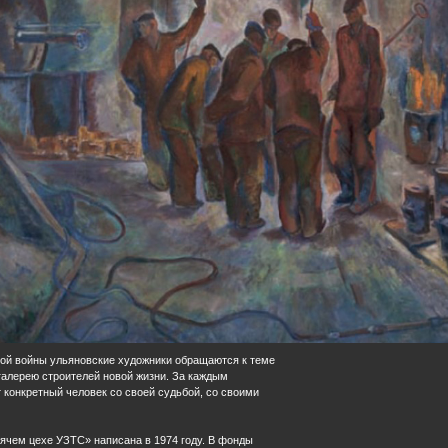
одного художника России, Почётного гражданина города Ульяновска
очая династия. Герой Социалистического Труда Н.А. Волков с сыновья
ботами заслуженного художника РСФСР, народного художника РСФСР
ме» (1979), «Портрет Героя Социалистического Труда Я.М. Вадина» (19
ой войны ульяновские художники обращаются к теме
галерею строителей новой жизни. За каждым
конкретный человек со своей судьбой, со своими
орячем цехе УЗТС» написана в 1974 году. В фонды