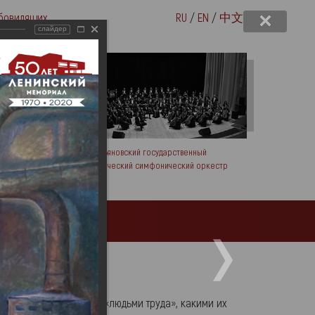
бовидящих
RU
/
EN
/
中文
слайдер
вых
Ульяновский государственный
академический симфонический оркестр
Посетителям
знакомят аудиторию с «людьми труда», какими их