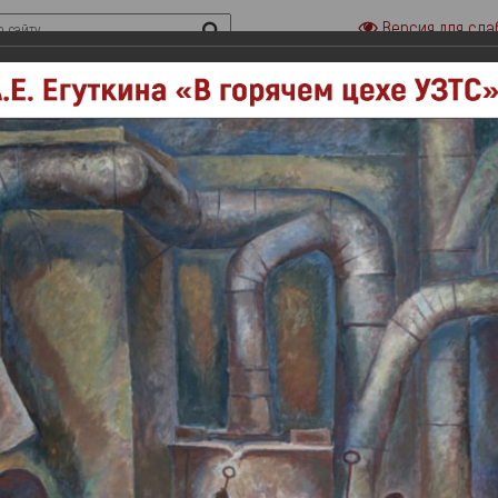
Версия для сла
риальные музеи семьи Ульяновых
Городская усадьба семьи Ульяно
«Домики на Стрелецкой»
«Дом-музей В. И.Ленина»
сти
Наука
Выставки
Онлайн выставки
Филармония
емориала В.И. Ленина, яркие примеры соцреализма в искусстве по