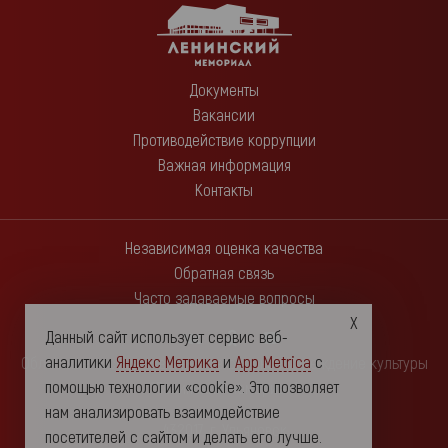
Документы
Вакансии
Противодействие коррупции
Важная информация
Контакты
Независимая оценка качества
Обратная связь
Часто задаваемые вопросы
Данный сайт использует сервис веб-
аналитики
Яндекс Метрика
и
App Metrica
с
Областное государственное автономное учреждение культуры
помощью технологии «cookie». Это позволяет
"Ленинский мемориал"
нам анализировать взаимодействие
432017, г. Ульяновск
посетителей с сайтом и делать его лучше.