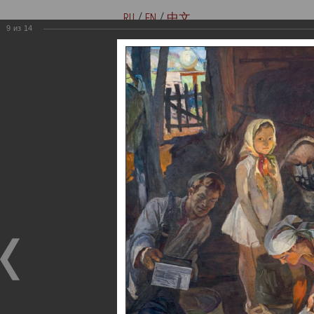
RU
/
EN
/
中文
9
из
14
Версия для слабовидящих
Купить билеты онлайн
Мемориальные музеи семьи
Музей-мемориал В. И. Ленина
Ульяновых
«Домики на Стрелецкой»