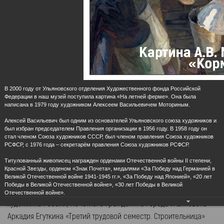
Городская усадьба семьи Ульяновых
Ульяновский государственный
«Дом-музей В. И.Ленина»
академический симфонический
оркестр
В 2000 году от Ульяновского отделения Художественного фонда Российской
Федерации в наш музей поступила картина «На летней ферме». Она была
Онлайн-выставка "Люди труда"
написана в 1979 году художником Алексеем Васильевичем Моториным.
01.05.2020
Алексей Васильевич был одним из основателей Ульяновского союза художников и
Лучшие произведения из собрания живописи Музея-
был избран председателем Правления организации в 1956 году. В 1958 году он
стал членом Союза художников СССР, был членом правления Союза художников
мемориала В.И. Ленина, яркие примеры соцреализма в
РСФСР, с 1976 года – секретарём правления Союза художников РСФСР.
искусстве познакомят аудиторию с «людьми труда», какими их
Титулованный живописец награжден орденами Отечественной войны II степени,
видели современники и потомки.
Красной Звезды, орденом «Знак Почета», медалями «За Победу над Германией в
Великой Отечественной войне 1941-1945 гг.», «За Победу над Японией», «20 лет
Победы в Великой Отечественной войне», «30 лет Победы в Великой
Среди экспонатов особое место занимают работы народного
Отечественной войне».
художника России, Почётного гражданина города Ульяновска
Аркадия Егуткина «Третий трудовой семестр. Строительница»