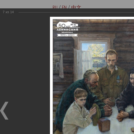
RU
/
EN
/
中文
7
из
14
Версия для слабовидящих
Купить билеты онлайн
Мемориальные музеи семьи
Музей-мемориал В. И. Ленина
Ульяновых
«Домики на Стрелецкой»