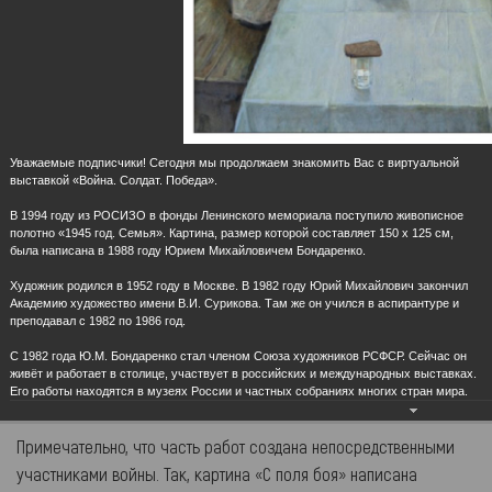
Городская усадьба семьи Ульяновых
Ульяновский государственный
«Дом-музей В. И.Ленина»
академический симфонический
оркестр
Уважаемые подписчики! Сегодня мы продолжаем знакомить Вас с виртуальной
выставкой «Война. Солдат. Победа».
В 1994 году из РОСИЗО в фонды Ленинского мемориала поступило живописное
«Война. Солдат. Победа»
полотно «1945 год. Семья». Картина, размер которой составляет 150 х 125 см,
была написана в 1988 году Юрием Михайловичем Бондаренко.
08.05.2020
К 75-летию Победы в Великой Отечественной войне Ленинский
Художник родился в 1952 году в Москве. В 1982 году Юрий Михайлович закончил
Академию художество имени В.И. Сурикова. Там же он учился в аспирантуре и
мемориал представляет онлайн-выставку «Война. Солдат.
преподавал с 1982 по 1986 год.
Победа». Живописные работы из фондов музея, вошедшие в
С 1982 года Ю.М. Бондаренко стал членом Союза художников РСФСР. Сейчас он
онлайн-экспозицию, посвящены героическому подвигу
живёт и работает в столице, участвует в российских и международных выставках.
советского народа.
Его работы находятся в музеях России и частных собраниях многих стран мира.
Примечательно, что часть работ создана непосредственными
участниками войны. Так, картина «С поля боя» написана