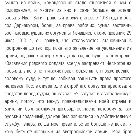
вышла из войны, командование стало относиться к ним с
подозрением, и многие из них и сами больше не хотели
воевать. Иван Вагин, раненый в руку в апреле 1918 года в бою
под Дернакуром, борец за права рабочих, сумел заставить
военных выслушать их аргументы. Явившись к командованию 29
июля 1918 г., он заявил, что отказывается становиться в
построение до тех пор, пока его заявление на увольнение из
армии, поданное четыре месяца назад, не будет рассмотрено.
«Заявления рядового солдата всегда застревают. Несмотря на
правила, у него нет никаких прав», объяснял он позже военно-
полевому суду, и тут не забывая защищать права простого
человека. После отказа идти в строй его сразу же арестовали;
представ перед судом, он заявил: «Я вступил в австралийскую
армию, потому что между правительствами моей страны и
Британии был заключен договор, согласно которому я, как
русский подданный, должен был записаться на действительную
службу. Теперь, когда мое правительство больше не воюет, я
хочу быть отчисленным из Австралийской армии... Мой брат