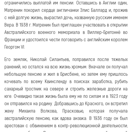
ограничились выплатой им пенсии. Оставшись в Англии один,
Матренин покорил сердце англичанки Элис Баллард и, прожив
с ней долгую жизнь, вырастил дочь, названную русским именем
Вера. В 1938 г. Матренин был приглашен участвовать в открытии
Австралийского военного мемориала в Виллер-Бретоннё во
Франции и удостоился чести поговорить с английским королем
Георгом VI.
Его земляк, Николай Силантьев, поправился после тяжелых
ранений, но остался на всю жизнь хромым. Вначале он получал
небольшую пенсию и жил в Брисбене, но затем ему пришлось
кочевать по всему Квинсленду в поисках заработка, рубить
сахарный тростник на севере и строить железные дороги на
юге. Очевидно такая жизнь была ему не по силам и в 1923 году
он отправился на родину. Добравшись до Красного, он встретил
жену Михаила Волкова, Прасковью, которая получала
австралийскую пенсию, как вдова анзака. В 1936 году он был
арестован с обвинением в контр-революционной деятельности;