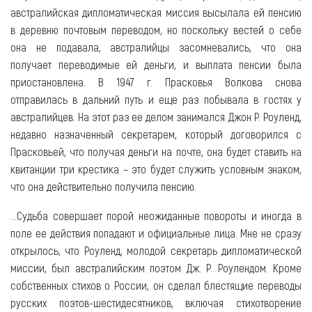
австралийская дипломатическая миссия высылала ей пенсию
в деревню почтовым переводом, но поскольку вестей о себе
она не подавала, австралийцы засомневались, что она
получает переводимые ей деньги, и выплата пенсии была
приостановлена. В 1947 г. Прасковья Волкова снова
отправилась в дальний путь и еще раз побывала в гостях у
австралийцев. На этот раз ее делом занимался Джон Р. Роуленд,
недавно назначенный секретарем, который договорился с
Прасковьей, что получая деньги на почте, она будет ставить на
квитанции три крестика – это будет служить условным знаком,
что она действительно получила пенсию.
…Судьба совершает порой неожиданные повороты и иногда в
поле ее действия попадают и официальные лица. Мне не сразу
открылось, что Роуленд, молодой секретарь дипломатической
миссии, был австралийским поэтом Дж. Р. Роулендом. Кроме
собственных стихов о России, он сделал блестящие переводы
русских поэтов-шестидесятников, включая стихотворение