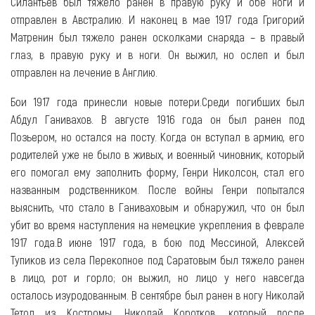
Силантьев был тяжело ранен в правую руку и обе ноги и
отправлен в Австралию. И наконец в мае 1917 года Григорий
Матренин был тяжело ранен осколками снаряда – в правый
глаз, в правую руку и в ноги. Он выжил, но ослеп и был
отправлен на лечение в Англию.
Бои 1917 года принесли новые потери.Среди погибших был
Абдул Ганивахов. В августе 1916 года он был ранен под
Позьером, но остался на посту. Когда он вступал в армию, его
родителей уже не было в живых, и военный чиновник, который
его помогал ему заполнить форму, Генри Николсон, стал его
названным родственником. После войны Генри попытался
выяснить, что стало в Ганиваховым и обнаружил, что он был
убит во время наступления на немецкие укрепления в феврале
1917 года.В июне 1917 года, в бою под Мессиной, Алексей
Тупиков из села Перекопное под Саратовым был тяжело ранен
в лицо, рот и горло; он выжил, но лицо у него навсегда
осталось изуродованным. В сентябре был ранен в ногу Николай
Тетол из Костромы. Николай Коротков, который после