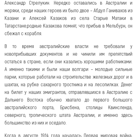
Александр Стрелукин. Нередко оставались в Австралии и
моряки, среди наших героев их было двое – Абдул Ганивахов из
Казани и Алексей Казаков из села Старые Матаки в
Татарстане;родные Казакова помнят, что прибыв в Мельбурн, он
сбежал с корабля.
В то время австралийские власти не требовали у
новоприбывших документов и не чинили им препятствий
остаться в стране, если они казались хорошими работниками.
А именно такими и были наши волгари – молодые сильные
парни, которые работали на строительстве железных дорог и в
шахтах, на рубке сахарного тростника и на лесопилках. Денег
на билет у наших эмигрантов, отправлявшихся в Австралию с
Дальнего Востока обычно хватало до первого большого
австралийского порта, Брисбена, столицы Квинсленда,
северного, тропического штата Австралии, и именно здесь
большинство из них и оседало.
Когда в августе 1914 года началась Первая мировая война,