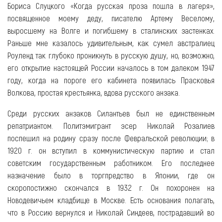
Бориса Слуцкого «Когда русская проза пошла в лагеря»,
посвященное моему деду, писателю Артему Веселому,
выросшему на Волге и погибшему в сталинских застенках.
Раньше мне казалось удивительным, как сумел австралиец
Роуленд так глубоко проникнуть в русскую душу, но, возможно,
его открытие настоящей России началось в том далеком 1947
году, когда на пороге его кабинета появилась Прасковья
Волкова, простая крестьянка, вдова русского анзака.
Среди русских анзаков Силантьев был не единственным
репатриантом. Политэмигрант эсер Николай Розалиев
поспешил на родину сразу после Февральской революции; в
1920 г. он вступил в коммунистическую партию и стал
советским государственным работником. Его последнее
назначение было в торгпредство в Японии, где он
скоропостижно скончался в 1932 г. Он похоронен на
Новодевичьем кладбище в Москве. Есть основания полагать,
что в Россию вернулся и Николай Синдеев, пострадавший во