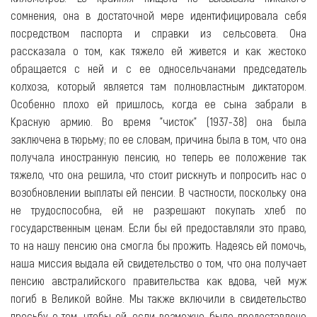
сомнения, она в достаточной мере идентифицировала себя
посредством паспорта и справки из сельсовета. Она
рассказала о том, как тяжело ей живется и как жестоко
обращается с ней и с ее односельчанами председатель
колхоза, который является там полновластным диктатором.
Особенно плохо ей пришлось, когда ее сына забрали в
Красную армию. Во время "чисток" (1937-38) она была
заключена в тюрьму; по ее словам, причина была в том, что она
получала иностранную пенсию, но теперь ее положение так
тяжело, что она решила, что стоит рискнуть и попросить нас о
возобновлении выплаты ей пенсии. В частности, поскольку она
не трудоспособна, ей не разрешают покупать хлеб по
государственным ценам. Если бы ей предоставляли это право,
то на нашу пенсию она смогла бы прожить. Надеясь ей помочь,
наша миссия выдала ей свидетельство о том, что она получает
пенсию австралийского правительства как вдова, чей муж
погиб в Великой войне. Мы также включили в свидетельство
просьбу о том, чтобы ей, если возможно, было предоставлено