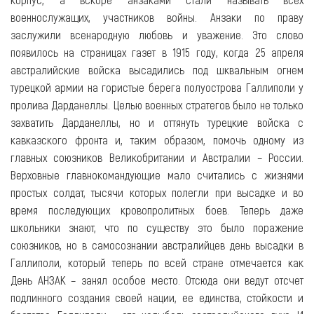
военнослужащих, участников войны. Анзаки по праву
заслужили всенародную любовь и уважение. Это слово
появилось на страницах газет в 1915 году, когда 25 апреля
австралийские войска высадились под шквальным огнем
турецкой армии на гористые берега полуострова Галлиполи у
пролива Дарданеллы. Целью военных стратегов было не только
захватить Дарданеллы, но и оттянуть турецкие войска с
кавказского фронта и, таким образом, помочь одному из
главных союзников Великобритании и Австралии – России.
Верховные главнокомандующие мало считались с жизнями
простых солдат, тысячи которых полегли при высадке и во
время последующих кровопролитных боев. Теперь даже
школьники знают, что по существу это было поражение
союзников, но в самосознании австралийцев день высадки в
Галлиполи, который теперь по всей стране отмечается как
День АНЗАК – занял особое место. Отсюда они ведут отсчет
подлинного создания своей нации, ее единства, стойкости и