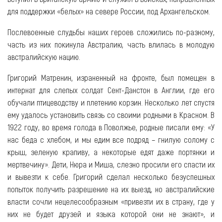
для поддержки «белых» на севере России, под Архангельском.
Послевоенные слудьбы наших героев сложились по-разному,
часть из них покинула Австралию, часть влилась в молодую
австралийскую нацию.
Григорий Матренин, израненный на фронте, был помещен в
интернат для слепых солдат Сент-Данстон в Англии, где его
обучали птицеводству и плетению корзин. Несколько лет спустя
ему удалось установить связь со своими родными в Красном. В
1922 году, во время голода в Поволжье, родные писали ему: «У
нас беда с хлебом, и мы едим все подряд – гнилую солому с
крыш, зеленую крапиву, а некоторые едят даже портянки и
мертвечину». Дети, Нюра и Миша, слезно просили его спасти их
и вывезти к себе. Григорий сделал несколько безуспешных
попыток получить разрешение на их выезд, но австралийские
власти сочли нецелесообразным «привезти их в страну, где у
них не будет друзей и языка которой они не знают», и