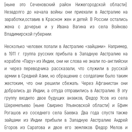
(ныне это Сеченовский район Нижегородской области).
Незадолго до начала войны они приехали в Австралию на
заработки,оставив в Красном жен и детей. В России остались
жена с дочерью и у Ивана Вагина из села Войново
Владимирской губернии.
Несколько человек попали в Австралию «зайцами». Например,
в 1911 г. группа русских прибыла в Западную Австралию на
корабле «Пару» из Индии, они ни слова не знали по-английски
и через переводчика рассказали, что служили в русской
армии в Средней Азии, но обращение с солдатами было таким
жестоким, что они решили сбежать. Через Афганистан они
добрались до Индии, а оттуда отправились в Австралию. В эту
группу входило двое будущих анзаков, Федор Усов из села
Шереметьево (ныне Свирино Ульяновской области) и Ефим
Рогашов из соседнего села Баевка. Два года спустя также
зайцами из Индии прибыли в Западную Австралию Андрей
Егоров из Саратова и двое его земляков Федор Мелов и