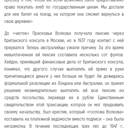
право покупать хлеб по государственным ценам. Мы достали
для нее билет на поезд, на котором она сможет вернуться в
свою деревню».
До «чисток» Прасковья Волкова получала пенсию через
британского консула в Москве, но в 1937 году контакт с ней
прервался. Теперь австралийцы узнали причину. За это время
невыплаченная ей пенсия составила несколько сот фунтов.
Хейдон, принявший финансовые дела от британского консула,
понимал, что другого случая выплатить ей прямо в руки
причитающиеся деньги у них больше не будет. Не дожидаясь
формальной резолюции из Лондона или Австралии, он принял
решение незамедлительно выплатить ей всю пенсию из
средств посольства, переведя ее в рубли. Единственным
свидетельством этой трансакции, которое он мог предъявить
своему начальству, был крестик, который «госпожа Волкова»
поставила на платежной ведомости вместо подписи – она была
неграмотна. В течение последующих трех лет, до 1947 г.,