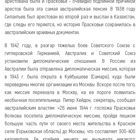
арестована была и Прасковья – очевидно подлинной причиной
арестов была эта самая австралийская пенсия. В 1938 году
Силантьев был арестован во второй раз и выслан в Казахстан,
где следы его теряются, но история Прасковьи сохранилась в
австралийских архивных документах.
В 1942 году, в разгар тяжелых боев Советского Союза с
гитлеровской Германией, Австралия и Советский Союз
установили дипломатические отношения. В Россию из
Австралии была отправлена дипломатическая миссия, которая
в 1943 г. была открыта в Куйбышеве (Самаре), куда были
переведены многие организации из Москвы. Вскоре после того,
как миссия переехала в Москву, на ее пороге появилась
необычная посетительница. Питер Хейдон, секретарь, сообщал
австралийским властям: «26 июня 1944 г. госпожа Прасковья
Волкова посетила дипломатическую миссию, пройдя пешком
большую часть пути от своего места жительства в Красном
селе (Горьковская область) до Москвы, что составляет 300-400
километров. Ее крайняя нищета не вызывала никакого