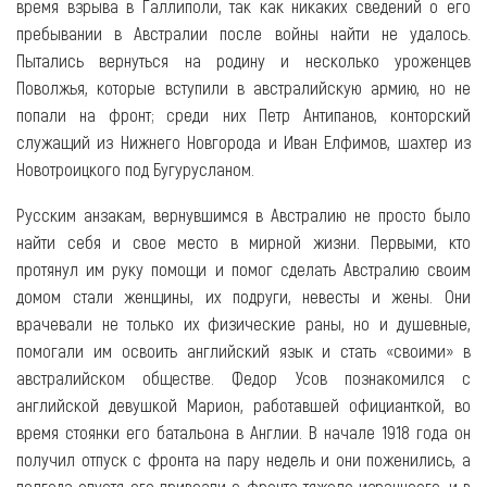
время взрыва в Галлиполи, так как никаких сведений о его
пребывании в Австралии после войны найти не удалось.
Пытались вернуться на родину и несколько уроженцев
Поволжья, которые вступили в австралийскую армию, но не
попали на фронт; среди них Петр Антипанов, конторский
служащий из Нижнего Новгорода и Иван Елфимов, шахтер из
Новотроицкого под Бугурусланом.
Русским анзакам, вернувшимся в Австралию не просто было
найти себя и свое место в мирной жизни. Первыми, кто
протянул им руку помощи и помог сделать Австралию своим
домом стали женщины, их подруги, невесты и жены. Они
врачевали не только их физические раны, но и душевные,
помогали им освоить английский язык и стать «своими» в
австралийском обществе. Федор Усов познакомился с
английской девушкой Марион, работавшей официанткой, во
время стоянки его батальона в Англии. В начале 1918 года он
получил отпуск с фронта на пару недель и они поженились, а
полгода спустя его привезли с фронта тяжело израннеого, и в