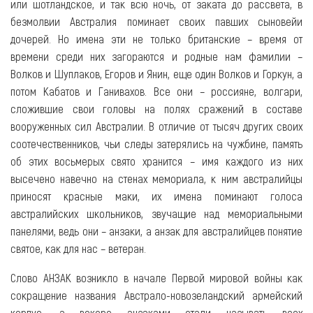
или шотландское, и так всю ночь, от заката до рассвета, в
безмолвии Австралия поминает своих павших сыновейи
дочерей. Но имена эти не только британские – время от
времени среди них загораются и родные нам фамилии –
Волков и Шуплаков, Егоров и Янин, еще один Волков и Горкун, а
потом Кабатов и Ганивахов. Все они – россияне, волгари,
сложившие свои головы на полях сражений в составе
вооруженных сил Австралии. В отличие от тысяч других своих
соотечественников, чьи следы затерялись на чужбине, память
об этих восьмерых свято хранится – имя каждого из них
высечено навечно на стенах мемориала, к ним австралийцы
приносят красные маки, их имена поминают голоса
австралийских школьников, звучащие над мемориальными
панелями, ведь они – анзаки, а анзак для австралийцев понятие
святое, как для нас – ветеран.
Слово АНЗАК возникло в начале Первой мировой войны как
сокращение названия Австрало-новозеландский армейский
корпус, а вскоре анзаками стали называть всех