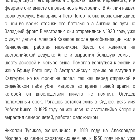
феврале они вместе отправились в Австралию. В Англии нашел
свою суженую, Викторию, и Петр Потер, также познакомившись
с ней во время стоянки его батальона а Англии по пути на
Западный фронт. В Австралию они отправились в 1920 году, уже
с двумя детьми. Алексей Казаков после демобилизации жил в
Квинсленде, работая механиком. Здесь он женился на
австралийской девушке Анне и вырастил большую семью –
шесть дочерей и четыре сына. Помогла вернуться к жизни и
жена Ефиму Рогашову. В Австралийскую армию он вступил в
Калгурли, но на фронт не попал, так как перед отправкой в
сиднейском пабе убил матроса во время пьяной драки, о
которой он впоследствии ничего не помнил. Отсидев
положенный срок, Рогашов остался жить в Сиднее, взяв имя
Роберт Кингс. В 1925 году он женился на австралийке Кларе и
вырастил семеро детей, работая сапожником.
Николай Тупиков, женившийся в 1919 году на Александре
Мюллер, из семьи саратовских немцев, к 1930 году имел уже