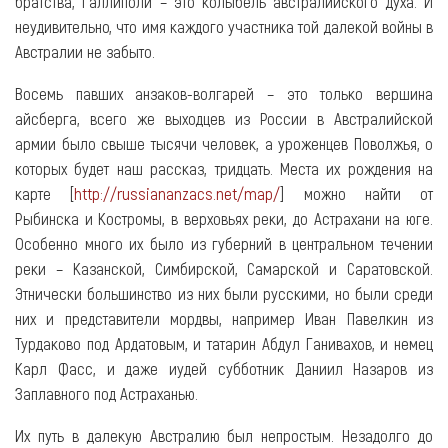
братства, Галлиполи – это колыбель австралийского духа. И
неудивительно, что имя каждого участника той далекой войны в
Австралии не забыто.
Восемь павших анзаков-волгарей – это только вершина
айсберга, всего же выходцев из России в Австралийской
армии было свыше тысячи человек, а уроженцев Поволжья, о
которых будет наш рассказ, тридцать. Места их рождения на
карте [
http://russiananzacs.net/map/
] можно найти от
Рыбинска и Костромы, в верховьях реки, до Астрахани на юге.
Особенно много их было из губерний в центральном течении
реки – Казанской, Симбирской, Самарской и Саратовской.
Этнически большинство из них были русскими, но были среди
них и представители мордвы, например Иван Павелкин из
Турдаково под Ардатовым, и татарин Абдул Ганивахов, и немец
Карл Фасс, и даже иудей субботник Даниил Назаров из
Заплавного под Астраханью.
Их путь в далекую Австралию был непростым. Незадолго до