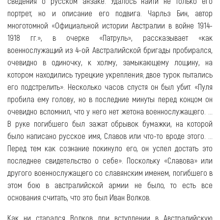
сведения о русском анзаке. Удалось найти не только его
портрет, но и описание его подвига. Чарльз Бин, автор
многотомной «Официальной истории Австралии в войне 1914-
1918 гг.», в очерке «Патруль», рассказывает «как
военнослужащий из 4-ой Австралийской бригады пробирался,
очевидно в одиночку, к холму, замыкающему лощину, на
котором находились турецкие укрепления; двое турок пытались
его подстрелить». Несколько часов спустя он был убит. «Пуля
пробила ему голову, но в последние минуты перед концом он
очевидно вспомнил, что у него нет жетона военнослужащего. …
В руке погибшего был зажат обрывок бумажки, на которой
было написано русское имя, Славов или что-то вроде этого. …
Перед тем как сознание покинуло его, он успел достать это
последнее свидетельство о себе». Поскольку «Славова» или
другого военнослужащего со славянским именем, погибшего в
этом бою в австралийской армии не было, то есть все
основания считать, что это был Иван Волков.
Как ни старался Волков при вступлении в Австралийскую