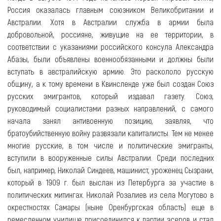
Россия оказалась главным союзником Великобритании и
Австралии. Хотя в Австралии служба в армии была
добровольной, россияне, живущие на ее территории, в
соответствии с указаниями российского консула Александра
Абазы, были объявлены военнообязанными и должны были
вступать в австралийскую армию. Это раскололо русскую
общину, а к тому времени в Квинсленде уже был создан Союз
русских эмигрантов, который издавал газету. Союз,
руководимый социалистами разных направлений, с самого
начала занял антивоенную позицию, заявляя, что
братоубийственную войну развязали капиталисты. Тем не менее
многие русские, в том числе и политические эмигранты,
вступили в вооруженные силы Австралии. Среди последних
был, например, Николай Синдеев, машинист, уроженец Сызрани,
который в 1909 г. был выслан из Петербурга за участие в
политических митингах. Николай Розалиев из села Могутово в
окрестностях Самары (ныне Оренбургская область) еще в
ремесленном училище присоединился к партии эсеров и стал