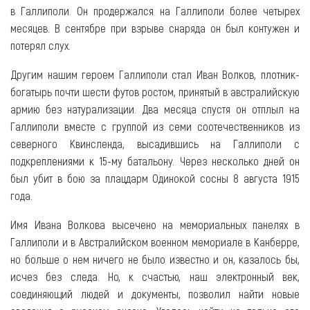
в Галлиполи. Он продержался на Галлиполи более четырех
месяцев. В сентябре при взрыве снаряда он был контужен и
потерял слух.
Другим нашим героем Галлиполи стал Иван Волков, плотник-
богатырь почти шести футов ростом, принятый в австралийскую
армию без натурализации. Два месяца спустя он отплыл на
Галлиполи вместе с группой из семи соотечественников из
северного Квинсленда, высадившись на Галлиполи с
подкреплениями к 15-му батальону. Через несколько дней он
был убит в бою за плацдарм Одинокой сосны 8 августа 1915
года.
Имя Ивана Волкова высечено на мемориальных панелях в
Галлиполи и в Австралийском военном мемориале в Канберре,
но больше о нем ничего не было известно и он, казалось бы,
исчез без следа. Но, к счастью, наш электронный век,
соединяющий людей и документы, позволил найти новые