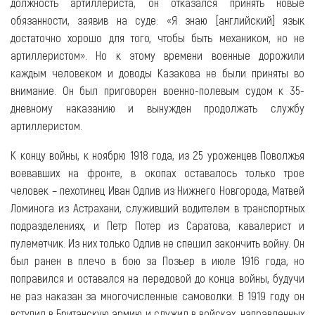
должность артиллериста, он отказался принять новые
обязанности, заявив на суде: «Я знаю [английский] язык
достаточно хорошо для того, чтобы быть механиком, но не
артиллеристом». Но к этому времени военные дорожили
каждым человеком и доводы Казакова не были приняты во
внимание. Он был приговорен военно-полевым судом к 35-
дневному наказанию и вынужден продолжать службу
артиллеристом.
К концу войны, к ноябрю 1918 года, из 25 уроженцев Поволжья
воевавших на фронте, в окопах оставалось только трое
человек – пехотинец Иван Одлив из Нижнего Новгорода, Матвей
Ломинога из Астрахани, служивший водителем в транспортных
подразделениях, и Петр Потер из Саратова, кавалерист и
пулеметчик. Из них только Одлив не спешил закончить войну. Он
был ранен в плечо в бою за Позьер в июле 1916 года, но
поправился и оставался на передовой до конца войны, будучи
не раз наказан за многочисленные самоволки. В 1919 году он
вступил в Британскую армию и служил в войсках, направленных