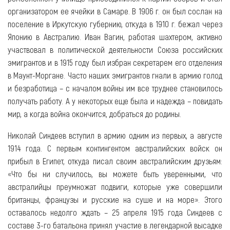
организатором ее ячейки в Самаре. В 1906 г. он был сослан на
поселение в Иркутскую губернию, откуда в 1910 г. бежал через
Японию в Австралию. Иван Вагин, работая шахтером, активно
участвовал в политической деятельности Союза российских
эмигрантов и в 1915 году был избран секретарем его отделения
в Маунт-Моргане. Часто наших эмигрантов гнали в армию голод
и безработица – с началом войны им все труднее становилось
получать работу. А у некоторых еще была и надежда – повидать
мир, а когда война окончится, добраться до родины.
Николай Синдеев вступил в армию одним из первых, а августе
1914 года. С первым контингентом австралийских войск он
прибыл в Египет, откуда писал своим австралийским друзьям:
«Что бы ни случилось, вы можете быть уверенными, что
австралийцы преумножат подвиги, которые уже совершили
британцы, французы и русские на суше и на море». Этого
оставалось недолго ждать – 25 апреля 1915 года Синдеев с
соcтаве 3-го батальона принял участие в легендарной высадке