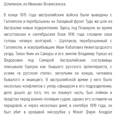
Шлипеном, из Иваново-Вознесенска.
В конце 1915 года австралийские войска были выведены с
Галлиполи и переброшены на Западный фронт. Туда же шли из
Австралии новые подкрепления. Здесь, под Позьером, во время
августовских и сентябрьских боев 1916 года сложили свои
головы четверо волгарей, – Шуплаков, переброшенный с
Галлиполи, и новоприбывшие Иван Кабатовиз Нижегородского
уезда, Тихон Янин из Самары и его земляк Владимир Горкун из
Федоровки под Самарой. Австралийские сослуживцы
описывали Горкуна как бывшего русского артиллериста, с
усами «в русском стиле», загнутыми на концах, человека
бывалого и знающего. В австралийской армии у него было
несколько конфликтов с унтер-офицером в его подразделении,
дело дошло до того, что он покинул часть, был пойман и
предстал перед военно-полевым судом, однако его оставили на
передовой, и через несколько дней, в сентябре 1916 года, он
был убит в кровавой мясорубке у Мокет Фарм. Кондрат