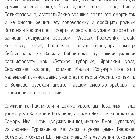
армию записать подробный адрес своего отца, Павла
Поликарповича, австралийские военные после его смерти так
и не смогли решить эту головоломку и сообщить родным
Волкова в России о его смерти. Адрес в послужном списке был
записан следующим образом: «Weetsk, Pockesnky, Erask,
Sergensky, Small, Uhtunose». Только благодаря помощи
библиографа из Вятской библиотеки эту запись удалось
расшифровать как «Вятская губерния, Яранский уезд,
Сердежская волость, починок Малый Юхтунур».Ныне этот
маленький починок давно уже стерт с карты России, но память
о Волкове, русском анзаке, павшем смертью храбрых на
Галлиполи, остается с нами.
Служили на Галлиполи и другие уроженцы Поволжья – уже
упомянутые Казаков и Розалиев, а также Николай Коротков из
Самары, Иван Шохин (служивший под именем Джон Шуплаков)
из деревни Турчаниново Кашинского уезда (ныне Тверская
область), и Кондрат Шляпников, ставший в Австралии Конрадом