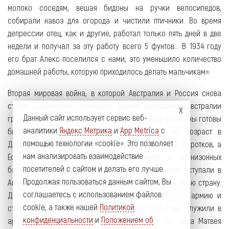
молоко соседям, вешая бидоны на ручки велосипедов,
собирали навоз для огорода и чистили птичники. Во время
депрессии отец, как и другие, работал только пять дней в две
недели и получал за эту работу всего 5 фунтов... В 1934 году
его брат Алекс поселился с нами, это уменьшило количество
домашней работы, которую приходилось делать мальчикам».
Вторая мировая война, в которой Австралия и Россия снова
стали союзниками, принесла новые испытания, Австралии
Данный сайт использует сервис веб-
грозило вторжение со стороны Японии и наши ветераны готовы
аналитики
Яндекс Метрика
и
App Metrica
с
были снова защищать свой дом. Несмотря на возраст в
помощью технологии «cookie». Это позволяет
Добровольном корпусе обороны служил Николай Коротков, а
нам анализировать взаимодействие
Ефим Рогашов и Иван Вагин служили в гарнизонных
посетителей с сайтом и делать его лучше.
батальонах. Подросшие дети наших анзаков тоже вступали в
Продолжая пользоваться данным сайтом, Вы
Австралийскую армию и доблестно сражались за свою страну.
соглашаетесь с использованием файлов
Два сына Петра Потера вступили в Австралийскую армию и
cookie, а также нашей
Политикой
старший, Джон Виктор, погиб в Ливии в 1941 году. Служили в
конфиденциальности
и
Положением об
армии и Леонард Тупиков, сын Николая, и три сына Матвея