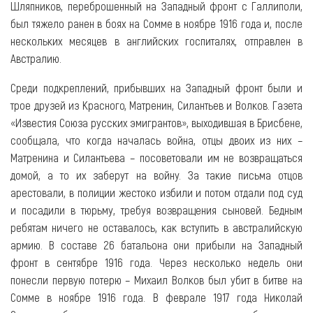
Шляпников, переброшенный на Западный фронт с Галлиполи,
был тяжело ранен в боях на Сомме в ноябре 1916 года и, после
нескольких месяцев в английских госпиталях, отправлен в
Австралию.
Среди подкреплений, прибывших на Западный фронт были и
трое друзей из Красного, Матренин, Силантьев и Волков. Газета
«Известия Союза русских эмигрантов», выходившая в Брисбене,
сообщала, что когда началась война, отцы двоих из них –
Матренина и Силантьева – посоветовали им не возвращаться
домой, а то их заберут на войну. За такие письма отцов
арестовали, в полиции жестоко избили и потом отдали под суд
и посадили в тюрьму, требуя возвращения сыновей. Бедным
ребятам ничего не оставалось, как вступить в австралийскую
армию. В составе 26 батальона они прибыли на Западный
фронт в сентябре 1916 года. Через несколько недель они
понесли первую потерю – Михаил Волков был убит в битве на
Сомме в ноябре 1916 года. В феврале 1917 года Николай