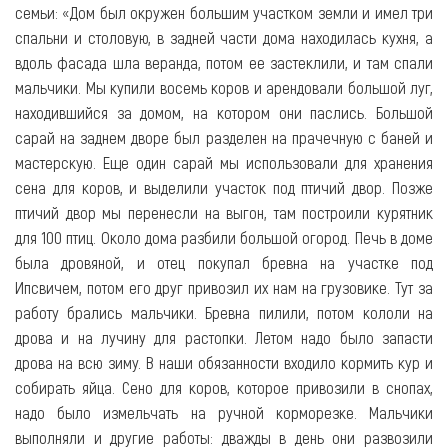
семьи: «Дом был окружен большим участком земли и имел три
спальни и столовую, в задней части дома находилась кухня, а
вдоль фасада шла веранда, потом ее застеклили, и там спали
мальчики. Мы купили восемь коров и арендовали большой луг,
находившийся за домом, на котором они паслись. Большой
сарай на заднем дворе был разделен на прачечную с баней и
мастерскую. Еще один сарай мы использовали для хранения
сена для коров, и выделили участок под птичий двор. Позже
птичий двор мы перенесли на выгон, там построили курятник
для 100 птиц. Около дома разбили большой огород. Печь в доме
была дровяной, и отец покупал бревна на участке под
Ипсвичем, потом его друг привозил их нам на грузовике. Тут за
работу брались мальчики. Бревна пилили, потом кололи на
дрова и на лучину для растопки. Летом надо было запасти
дрова на всю зиму. В наши обязанности входило кормить кур и
собирать яйца. Сено для коров, которое привозили в снопах,
надо было измельчать на ручной корморезке. Мальчики
выполняли и другие работы: дважды в день они развозили