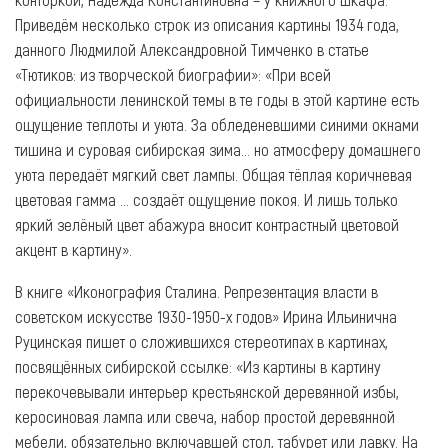
Приведём несколько строк из описания картины 1934 года,
данного Людмилой Александровной Тимченко в статье
«Тютиков: из творческой биографии»: «При всей
официальности ленинской темы в те годы в этой картине есть
ощущение теплоты и уюта. За обледеневшими синими окнами
тишина и суровая сибирская зима… но атмосферу домашнего
уюта передаёт мягкий свет лампы. Общая тёплая коричневая
цветовая гамма … создаёт ощущение покоя. И лишь только
яркий зелёный цвет абажура вносит контрастный цветовой
акцент в картину».
В книге «Иконография Сталина. Репрезентация власти в
советском искусстве 1930-1950-х годов» Ирина Ильинична
Руцинская пишет о сложившихся стереотипах в картинах,
посвящённых сибирской ссылке: «Из картины в картину
перекочевывали интерьер крестьянской деревянной избы,
керосиновая лампа или свеча, набор простой деревянной
мебели, обязательно включавшей стол, табурет или лавку. На