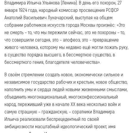
Владимира Ильича Ульянова (Ленина). В день его похорон, 27
января 1924 года, народный комиссар просвещения РСФСР
Анатолий Васильевич Луначарский, выступая на общем
собрании работников искусств города Москвы произнёс: «Это
не смерть – то, что мы пережили сейчас, это не похороны – то,
что совершили сегодня, это – апофеоз, это – превращение
живого человека, которому мы недавно ещё могли пожать руку,
в существо порядка высшего, в бессмертное существо, в
бессмертного гения, благодетеля человечества».
В своём стремлении создать новое, экономически сильное и
независимое государство рабочих и крестьян, новое общество,
наполнить умы и сердца людей новыми жизненными смыслами,
объединить многонациональный, многоконфессиональный
народ, переживший уже в начале XX века несколько войн и
самую страшную – гражданскую, – соратники Владимира
Ильича реализовали беспрецедентный по своей
амбициозности масштабный идеологический проект, имя