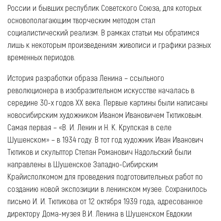
России и бывших республик Советского Союза, для которых
основополагающим творческим методом стал
социалистический реализм. В рамках статьи мы обратимся
лишь к некоторым произведениям живописи и графики разных
временных периодов.
История разработки образа Ленина – ссыльного
революционера в изобразительном искусстве началась в
середине 30-х годов XX века. Первые картины были написаны
новосибирским художником Иваном Ивановичем Тютиковым.
Самая первая – «В. И. Ленин и Н. К. Крупская в селе
Шушенском» – в 1934 году. В тот год художник Иван Иванович
Тютиков и скульптор Степан Романович Надольский были
направлены в Шушенское Западно-Сибирским
Крайисполкомом для проведения подготовительных работ по
созданию новой экспозиции в ленинском музее. Сохранилось
письмо И. И. Тютикова от 12 октября 1939 года, адресованное
директору Дома-музея В.И. Ленина в Шушенском Евдокии