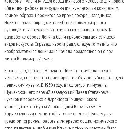
которому – «Ленин». Идея создания нового человека для нового
общества требовала визуализации, нуждалась в конкретном,
зримом образе. Пережитое во время похорон Владимира
Ильича Ленина определило выбор в пользу умершего
руководителя государства, признанного лидера, вождя. К
разработке образа Ленина были привлечены деятели всех
видов искусств. Справедливости ради, следует отметить, что
изобразительная лениниана начала создаваться ещё при
жизни Владимира Ильича.
В пропаганде образа Великого Ленина – символа нового
человека, ценностного ориентира – особая роль была отведена
ленинским музеям. В 1930 году, в год открытия музея в
Шушенском, его первый заведующий Павел Степанович
Суханов в переписке с директором Минусинского
краеведческого музея Александром Васильевичем
Харчевниковым отметил: «Для возникшего в Шуше музея
предстоит огромная работа в интересах социалистического
строительства, и чтобы имя Ильича у тёмных крестьян было