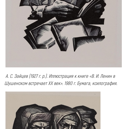
А. С. Зайцев (1927 г. р.). Иллюстрация к книге «В. И. Ленин в
Шушенском встречает ХХ век». 1980 г. Бумага, ксилография.