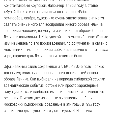
Константиновны Крупской. Например, в 1938 году в статье
«Музей Ленина и его филиалы» она писала: «Работа
режиссёра, актёра, художника очень ответственна: они могут
сделать очень много для восприятия живого образа Ильича
широкими массами, но могут и исказить этот образ». Образ
Ленина в понимании Н. К. Крупской – это мысль Ленина: «Только
изучив Ленина по его произведениям, по документам, в связи с
менявшимися историческими событиями, можно в постановках,
игре, картине дать Ленина таким, каким он был».
Официальный стиль сохранялся и в 1940-1950-е годы. Только
теперь художников интересовал психологический аспект
образа Ленина. Они выбирали из периода сибирской ссылки
драматические события, острые или просто характерные
ситуации, искали наиболее выразительные композиционные
решения. Отметим две известные живописные работы
московских художников, созданные в эти годы. В 1953 году
специально для шушенского Дома-музея В. И. Ленина