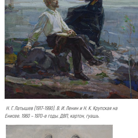
Н. Г. Латышев (1917-1990). В. И. Ленин и Н. К. Крупская на
Енисее. 1960 – 1970-е годы. ДВП, картон, гуашь.