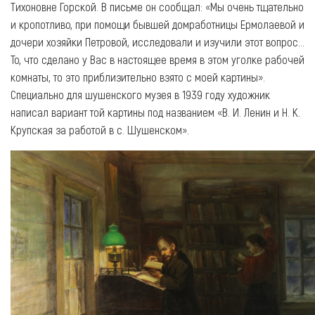
Тихоновне Горской. В письме он сообщал: «Мы очень тщательно
и кропотливо, при помощи бывшей домработницы Ермолаевой и
дочери хозяйки Петровой, исследовали и изучили этот вопрос…
То, что сделано у Вас в настоящее время в этом уголке рабочей
комнаты, то это приблизительно взято с моей картины».
Специально для шушенского музея в 1939 году художник
написал вариант той картины под названием «В. И. Ленин и Н. К.
Крупская за работой в с. Шушенском».