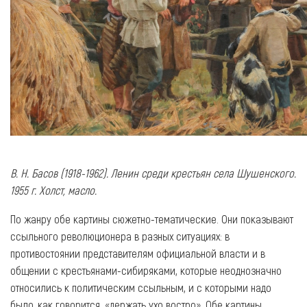
В. Н. Басов (1918-1962). Ленин среди крестьян села Шушенского.
1955 г. Холст, масло.
По жанру обе картины сюжетно-тематические. Они показывают
ссыльного революционера в разных ситуациях: в
противостоянии представителям официальной власти и в
общении с крестьянами-сибиряками, которые неоднозначно
относились к политическим ссыльным, и с которыми надо
было, как говорится, «держать ухо востро». Обе картины